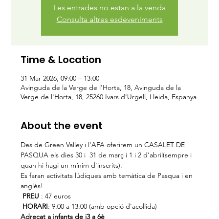
Les entrades no estan a la venda
Consulta altres esdeveniments
Time & Location
31 Mar 2026, 09:00 – 13:00
Avinguda de la Verge de l'Horta, 18, Avinguda de la
Verge de l'Horta, 18, 25260 Ivars d'Urgell, Lleida, Espanya
About the event
Des de Green Valley i l'AFA oferirem un CASALET DE 
PASQUA els dies 30 i  31 de març i 1 i 2 d'abril(sempre i 
quan hi hagi un mínim d'inscrits).
Es faran activitats lúdiques amb temàtica de Pasqua i en 
anglès!
PREU
 : 47 euros
HORARI
: 9:00 a 13:00 (amb opció d'acollida)
Adreçat a infants de i3 a 6è