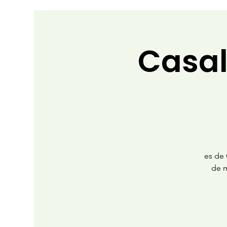
Casal
es de 
de m