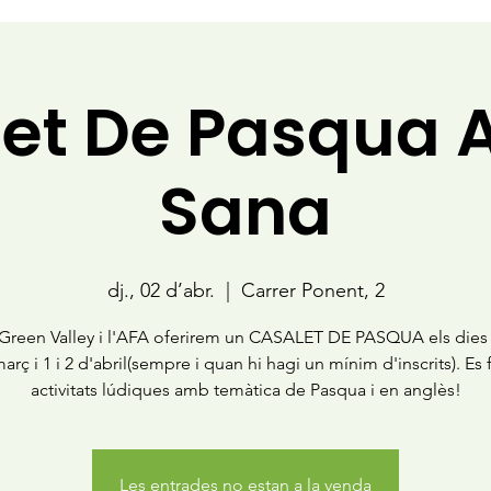
et De Pasqua A
Sana
dj., 02 d’abr.
  |  
Carrer Ponent, 2
Green Valley i l'AFA oferirem un CASALET DE PASQUA els dies 
arç i 1 i 2 d'abril(sempre i quan hi hagi un mínim d'inscrits). Es 
Les entrades no estan a la venda