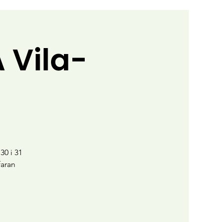
 Vila-
30 i 31
faran