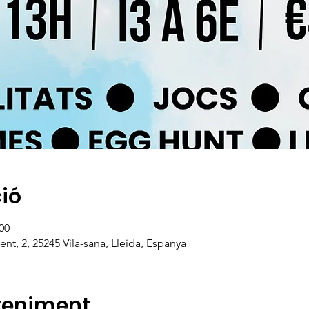
ció
:00
ent, 2, 25245 Vila-sana, Lleida, Espanya
veniment