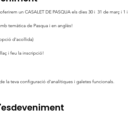
 oferirem un CASALET DE PASQUA els dies 30 i  31 de març i 1 i 
s amb temàtica de Pasqua i en anglès!
 opció d'acollida)
llaç i feu la inscripció! 
 la teva configuració d'analítiques i galetes funcionals.
l'esdeveniment