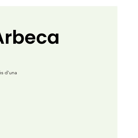
 Arbeca
més d'una