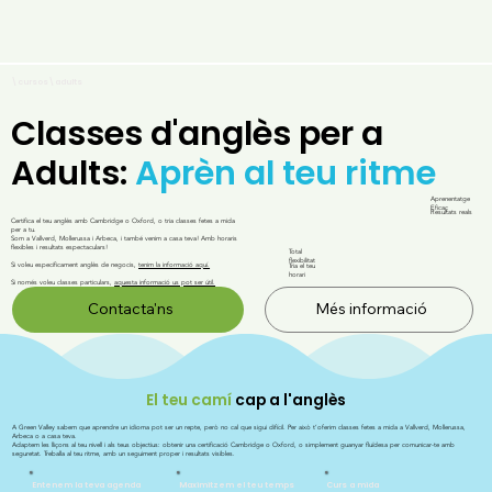
\cursos\adults
Classes d'anglès per a
Adults:
Aprèn al teu ritme
Aprenentatge
Eficaç
Resultats reals
Certifica el teu anglès amb Cambridge o Oxford, o tria classes fetes a mida
per a tu.
Som a Vallverd, Mollerussa i Arbeca, i també venim a casa teva! Amb horaris
flexibles i resultats espectaculars!
Total
flexibilitat
Si voleu específicament anglès de negocis,
tenim la informació aquí.
Tria el teu
horari
Si només voleu classes particulars,
aquesta informació us pot ser útil.
Contacta'ns
Més informació
El teu camí
cap a l'anglès
A Green Valley sabem que aprendre un idioma pot ser un repte, però no cal que sigui difícil. Per això t’oferim classes fetes a mida a Vallverd, Mollerussa,
Arbeca o a casa teva.
Adaptem les lliçons al teu nivell i als teus objectius: obtenir una certificació Cambridge o Oxford, o simplement guanyar fluïdesa per comunicar-te amb
seguretat. Treballa al teu ritme, amb un seguiment proper i resultats visibles.
Entenem la teva agenda
Maximitzem el teu temps
Curs a mida