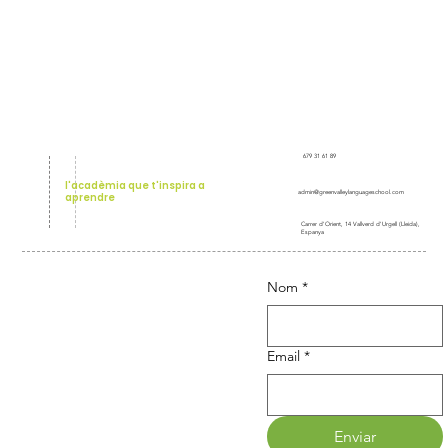
679 31 61 89
l'acadèmia que t'inspira a
admin@greenvalleylanguageschool.com
aprendre
Carrer d'Orient, 14 Vallverd d'Urgell (Lleida),
Espanya
Nom
*
Apropem l’anglès a tot el Pla
d’Urgell i voltants!
Email
*
Enviar