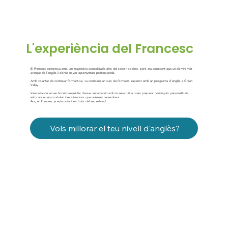
L'experiència del Francesc
El Francesc comptava amb una trajectòria consolidada dins del sector botànic, però era conscient que un domini més
avançat de l’anglès li obriria noves oportunitats professionals.
Amb voluntat de continuar formant-se, va combinar un curs de formació superior amb un programa d’anglès a Green
Valley.
Vam adaptar el seu horari perquè les classes encaixessin amb la seva rutina i vam preparar continguts personalitzats
enfocats en el vocabulari i les situacions que realment necessitava.
Ara, en Francesc ja està notant els fruits del seu esforç!
Vols millorar el teu nivell d'anglès?