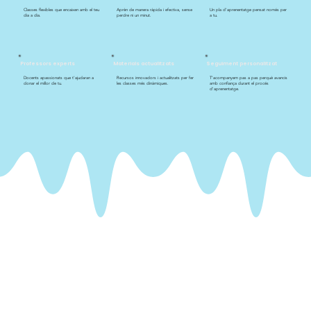
Classes flexibles que encaixen amb el teu
Aprèn de manera ràpida i efectiva, sense
Un pla d’aprenentatge pensat només per
dia a dia.
perdre ni un minut.
a tu.
Professors experts
Materials actualitzats
Seguiment personalitzat
Docents apassionats que t’ajudaran a
Recursos innovadors i actualitzats per fer
T’acompanyem pas a pas perquè avancis
donar el millor de tu.
les classes més dinàmiques.
amb confiança durant el procés
d'aprenentatge.