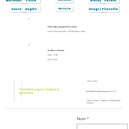
Química
Matemàtiques
Física
Biologia
Català
Història
Castellà
Anglès
Geografia
Filosofia
Green Valley Language School Arbeca
Carrer de Pompeu Fabra, 2 25140 Arbeca, Lleida
de dilluns a divendres
10:00 - 19:30
679 31 61 89
679 31 61 89
l'acadèmia que t'inspira a
admin@greenvalleylanguageschool.com
aprendre
Carrer d'Orient, 14 Vallverd d'Urgell (Lleida),
Espanya
Nom
*
Apropem l’anglès a tot el Pla
d’Urgell i voltants!