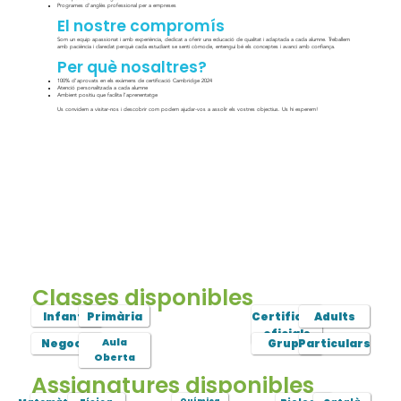
Programes d’anglès professional per a empreses
El nostre compromís
Som un equip apassionat i amb experiència, dedicat a oferir una educació de qualitat i adaptada a cada alumne. Treballem
amb paciència i claredat perquè cada estudiant se senti còmode, entengui bé els conceptes i avanci amb confiança.
Per què nosaltres?
100% d’aprovats en els exàmens de certificació Cambridge 2024
Atenció personalitzada a cada alumne
Ambient positiu que facilita l’aprenentatge
Us convidem a visitar-nos i descobrir com podem ajudar-vos a assolir els vostres objectius. Us hi esperem!
Classes disponibles
Infantil
Primària
Certificats
Adults
oficials
Negocis
Aula
Grups
Particulars
Oberta
Assignatures disponibles