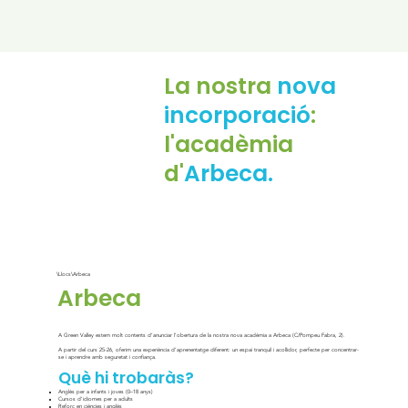
La nostra
nova
incorporació
:
l'acadèmia
d'
Arbeca.
\Llocs\Arbeca
Arbeca
A Green Valley estem molt contents d’anunciar l’obertura de la nostra nova acadèmia a Arbeca (C/Pompeu Fabra, 2).
A partir del curs 25-26, oferim una experiència d’aprenentatge diferent: un espai tranquil i acollidor, perfecte per concentrar-
se i aprendre amb seguretat i confiança.
Què hi trobaràs?
Anglès per a infants i joves (0–18 anys)
Cursos d’idiomes per a adults
Reforç en ciències i anglès